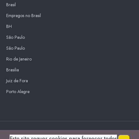
Brasil
Empregos no Brasil
BH
São Paulo
São Paulo
Rio de Janeiro
Brasilia
Juiz de Fora
Porto Alegre
Blue Sky
Este site requer cookies para fornecer todos
s