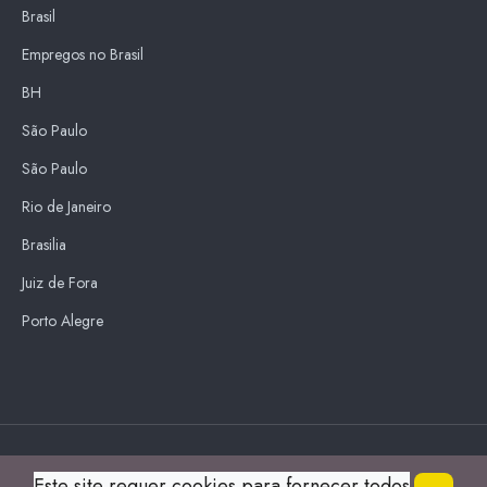
Brasil
Empregos no Brasil
BH
São Paulo
São Paulo
Rio de Janeiro
Brasilia
Juiz de Fora
Porto Alegre
Blue Sky
Este site requer cookies para fornecer todos
s