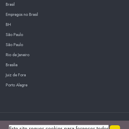
Brasil
Empregos no Brasil
BH
São Paulo
São Paulo
Rio de Janeiro
Brasilia
Juiz de Fora
Porto Alegre
Blue Sky
Este site requer cookies para fornecer todos
s