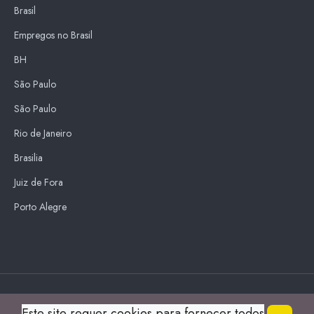
Brasil
Empregos no Brasil
BH
São Paulo
São Paulo
Rio de Janeiro
Brasilia
Juiz de Fora
Porto Alegre
Blue Sky
Este site requer cookies para fornecer todos
s