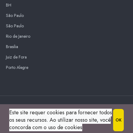
BH
São Paulo
São Paulo
Rio de Janeiro
Brasilia
Juiz de Fora
Porto Alegre
Blue Sky
Este site requer cookies para fornecer todos
s
os seus recursos. Ao utilizar nosso site, você
OK
© 2004 Guia Montes Claros All Right Reserved.
concorda com o uso de cookies
.