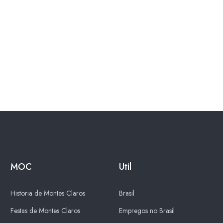
MOC
Util
Historia de Montes Claros
Brasil
Festas de Montes Claros
Empregos no Brasil