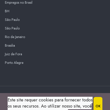
Empregos no Brasil
BH
São Paulo
São Paulo
Rio de Janeiro
Brasilia
Juiz de Fora
Porto Alegre
Blue Sky
Este site requer cookies para fornecer todos
s
os seus recursos. Ao utilizar nosso site, você
OK
© 2004 Guia Montes Claros All Right Reserved.