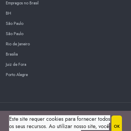
Empregos no Brasil
BH
São Paulo
São Paulo
Rio de Janeiro
Brasilia
Juiz de Fora
Porto Alegre
Blue Sky
Este site requer cookies para fornecer todos
s
os seus recursos. Ao utilizar nosso site, você
OK
© 2004 Guia Montes Claros All Right Reserved.