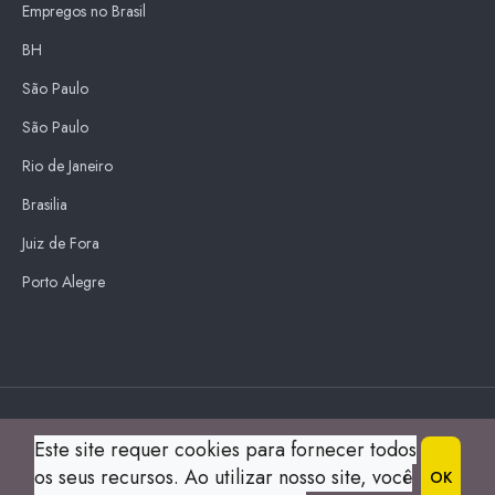
Empregos no Brasil
BH
São Paulo
São Paulo
Rio de Janeiro
Brasilia
Juiz de Fora
Porto Alegre
Blue Sky
Este site requer cookies para fornecer todos
s
os seus recursos. Ao utilizar nosso site, você
OK
© 2004 Guia Montes Claros All Right Reserved.