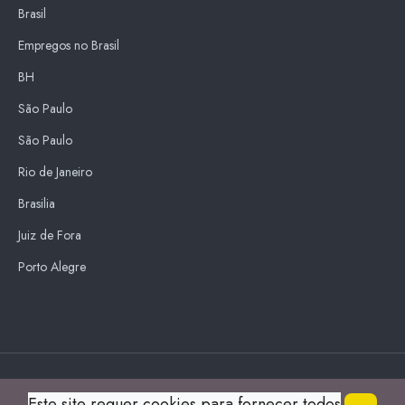
Brasil
Empregos no Brasil
BH
São Paulo
São Paulo
Rio de Janeiro
Brasilia
Juiz de Fora
Porto Alegre
Blue Sky
Este site requer cookies para fornecer todos
s