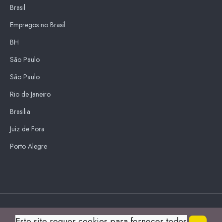
Brasil
Empregos no Brasil
BH
São Paulo
São Paulo
Rio de Janeiro
Brasilia
Juiz de Fora
Porto Alegre
Blue Sky
Este site requer cookies para fornecer todos
s