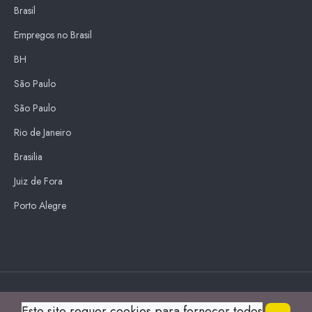
Brasil
Empregos no Brasil
BH
São Paulo
São Paulo
Rio de Janeiro
Brasilia
Juiz de Fora
Porto Alegre
Blue Sky
Este site requer cookies para fornecer todos
s