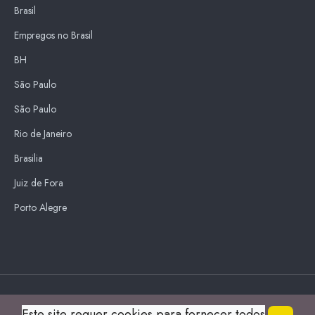
Brasil
Empregos no Brasil
BH
São Paulo
São Paulo
Rio de Janeiro
Brasilia
Juiz de Fora
Porto Alegre
Blue Sky
Este site requer cookies para fornecer todos
s