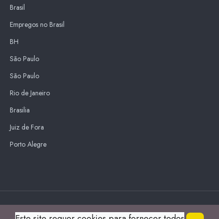
Brasil
Empregos no Brasil
BH
São Paulo
São Paulo
Rio de Janeiro
Brasilia
Juiz de Fora
Porto Alegre
Blue Sky
Este site requer cookies para fornecer todos
s