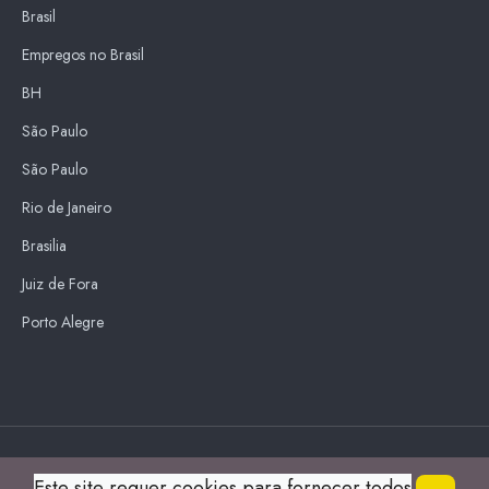
Brasil
Empregos no Brasil
BH
São Paulo
São Paulo
Rio de Janeiro
Brasilia
Juiz de Fora
Porto Alegre
Blue Sky
Este site requer cookies para fornecer todos
s