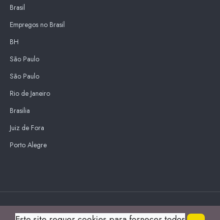
Brasil
Empregos no Brasil
BH
São Paulo
São Paulo
Rio de Janeiro
Brasilia
Juiz de Fora
Porto Alegre
Blue Sky
Este site requer cookies para fornecer todos
s