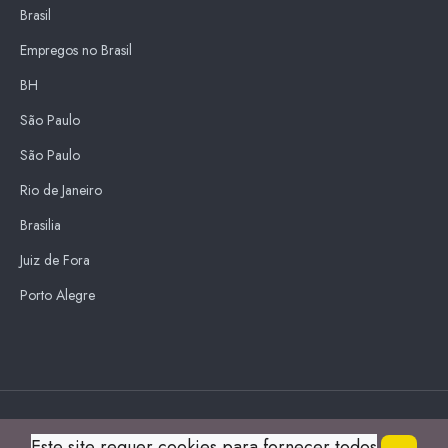
Brasil
Empregos no Brasil
BH
São Paulo
São Paulo
Rio de Janeiro
Brasilia
Juiz de Fora
Porto Alegre
Blue Sky
Este site requer cookies para fornecer todos
s