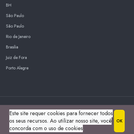
BH
São Paulo
São Paulo
Rio de Janeiro
Brasilia
Juiz de Fora
Porto Alegre
Blue Sky
Este site requer cookies para fornecer todos
s
os seus recursos. Ao utilizar nosso site, você
OK
© 2004 Guia Montes Claros All Right Reserved.
concorda com o uso de cookies
.