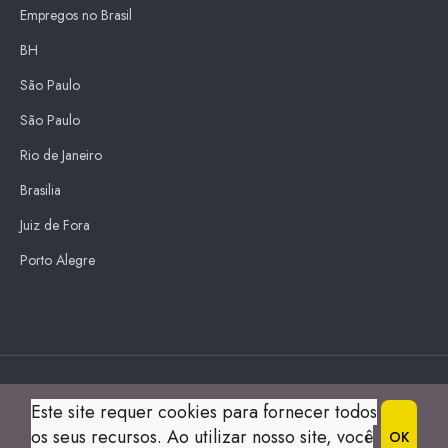
Empregos no Brasil
BH
São Paulo
São Paulo
Rio de Janeiro
Brasilia
Juiz de Fora
Porto Alegre
Blue Sky
Este site requer cookies para fornecer todos
s
os seus recursos. Ao utilizar nosso site, você
OK
© 2004 Guia Montes Claros All Right Reserved.