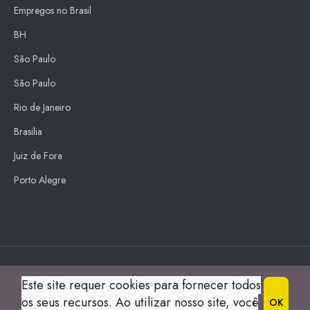
Empregos no Brasil
BH
São Paulo
São Paulo
Rio de Janeiro
Brasilia
Juiz de Fora
Porto Alegre
Blue Sky
Este site requer cookies para fornecer todos
s
os seus recursos. Ao utilizar nosso site, você
OK
© 2004 Guia Montes Claros All Right Reserved.