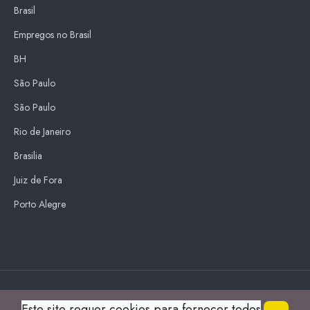
Brasil
Empregos no Brasil
BH
São Paulo
São Paulo
Rio de Janeiro
Brasilia
Juiz de Fora
Porto Alegre
Blue Sky
Este site requer cookies para fornecer todos
s