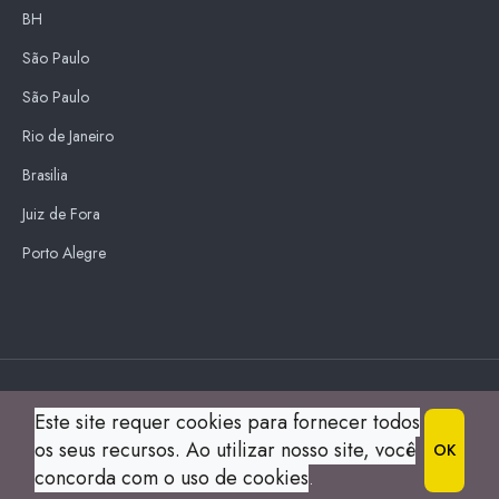
BH
São Paulo
São Paulo
Rio de Janeiro
Brasilia
Juiz de Fora
Porto Alegre
Blue Sky
Este site requer cookies para fornecer todos
s
os seus recursos. Ao utilizar nosso site, você
OK
© 2004 Guia Montes Claros All Right Reserved.
concorda com o uso de cookies
.