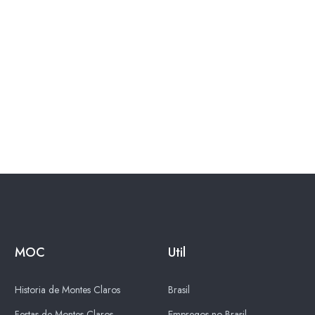
MOC
Util
Historia de Montes Claros
Brasil
Festas de Montes Claros
Empregos no Brasil