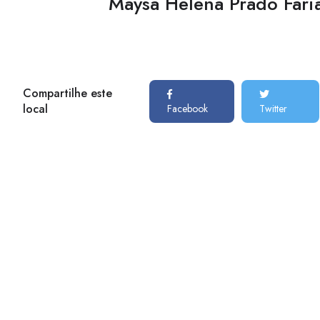
Maysa Helena Prado Far
Compartilhe este
local
Facebook
Twitter