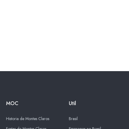
MOC
Util
Historia de Montes Claros
Brasil
Festas de Montes Claros
Empregos no Brasil